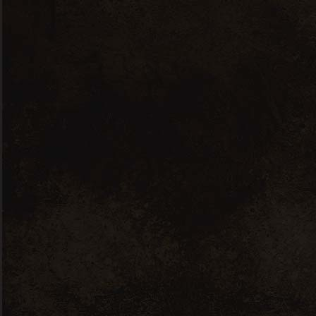
La Baronnerie “Grand Vin” Côtes de
Blaye – Bordeaux