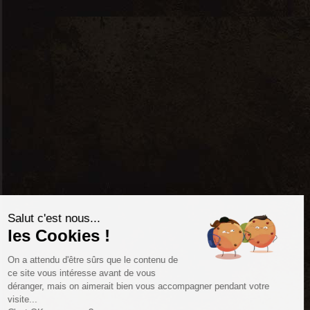
Contact
Sébastien – Responsable
sebastien@cavesdomaines.com
+32 (0) 477 79 36 97
Informations
Mentions légales
Salut c'est nous...
Confidentialité
les Cookies !
Conditions générales de vente
On a attendu d'être sûrs que le contenu de
ce site vous intéresse avant de vous
déranger, mais on aimerait bien vous accompagner pendant votre
visite...