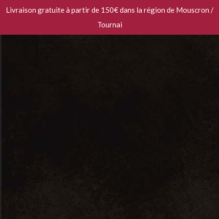
Livraison gratuite à partir de 150€ dans la région de Mouscron /
Tournai
Sauvignon