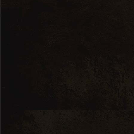
Château Moulin Caresse Sauvignon –
AOC Montravel, Sud-Ouest