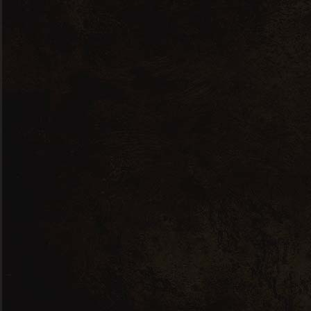
Adresse
M.I.M
Drève A. Dujardin 1 – C25/26
B – 7700 Mouscron
Livraison gratuite à partir de 150€ dans
la région de Mouscron / Tournai
Horaires
Mar /Mer / Jeu / Ven : 8h30 à 12h –
14h30 à 17h00
Sam : 9h00 à 12h
Fermé dimanche, lundi