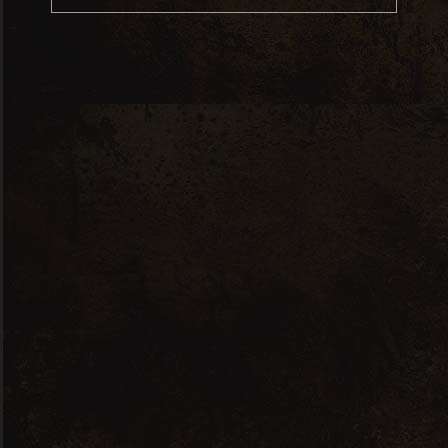
Marlborough, Nouvelle-Zélande
Pouilly-Fumé – Cédrick Bardin – Loire