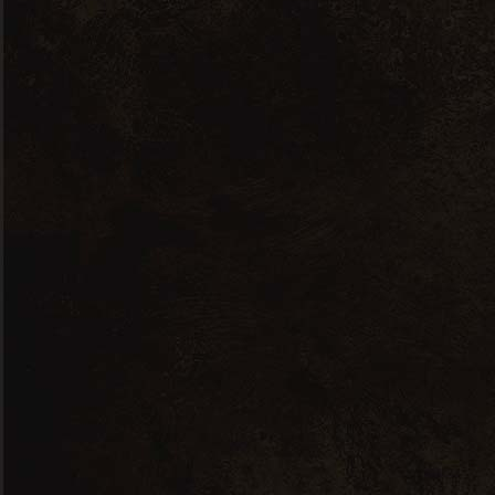
Cubis 3L Les vignobles de l’Alaric
Cinsault