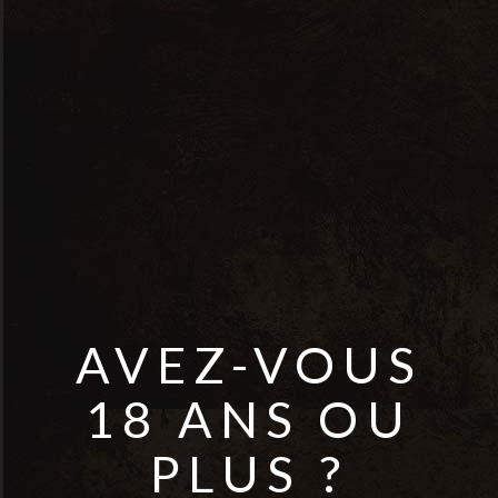
Le Grand Noir Grenache Syrah
Mourvèdre – Pays d’Oc
AVEZ-VOUS
18 ANS OU
PLUS ?