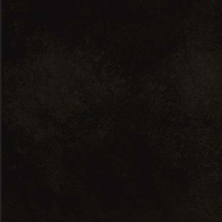
pivoine. La bouche est puissante et
gourmande avec une touche épicée
amenée par l’élevage en barrique
Accords
: Viandes rouge, petits gibier,
gibiers, barbecue BBQ, Viande
faisandée.
Produits
similaires