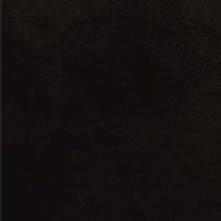
“Lily Rose” Domaine Emile &
Rose – Côteaux de Béziers
Description