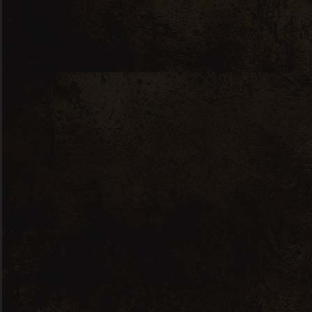
Le Petit Noir Rosé – Pays d’Oc
Adresse
M.I.M
Drève A. Dujardin 1 – C25/26