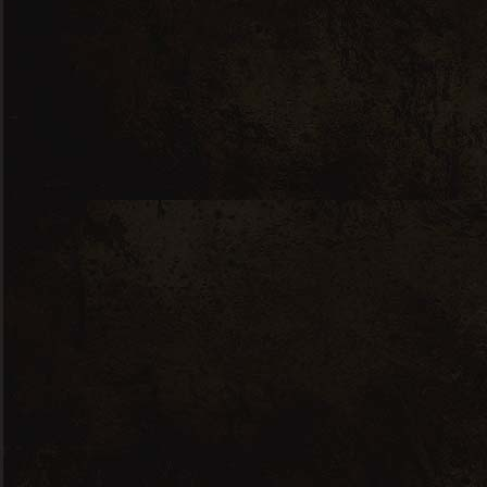
“Lily Rose” Domaine Emile & Rose –
Côteaux de Béziers
Producteurs
: C’est en plein cœur du
Languedoc-Roussillon dans le petit
village de Corneilhan, tout proche de
Béziers, que Anne-Laure & Marc ROYO
ont repris en 2018 ce vignoble. Le
domaine a été baptisé Émile et Rose,
en souvenir des prénoms des premiers
propriétaires.
Cépages
: 33% Cinsault – 33% Cabernet
Sauvignon – 33% Syrah.
Vinification
: Elevage en barriques (24
mois)
Dégustation
: Robe pourpre. Nez qui
évoque les fruits noirs, la griotte et la