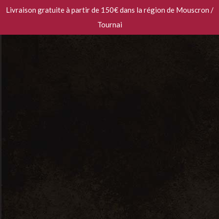
Livraison gratuite à partir de 150€ dans la région de Mouscron /
Tournai
Catalogue