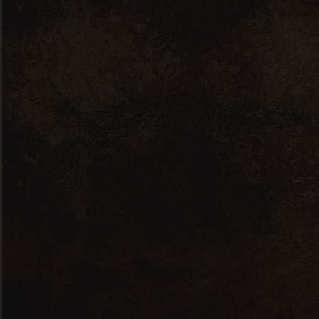
B – 7700 Mouscron
Livraison gratuite à partir de 150€ dans
la région de Mouscron / Tournai
Horaires
Mar /Mer / Jeu / Ven : 8h30 à 12h –
14h30 à 17h00
Sam : 9h00 à 12h
Fermé dimanche, lundi
Contact
Sébastien – Responsable
sebastien@cavesdomaines.com